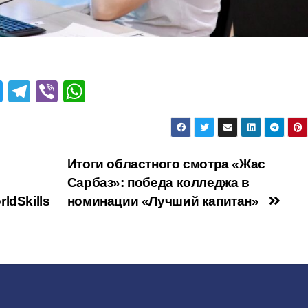
T
T
Vi
W
wi
el
b
h
tt
e
er
at
er
gr
s
ия
Итоги областного смотра «Жас
a
A
Сарбаз»: победа колледжа в
m
p
ldSkills
номинации «Лучший капитан»
p