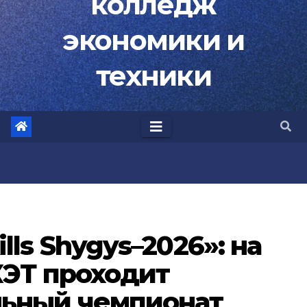
колледж
экономики и
техники
lls Shygys–2026»: на
КЭТ проходит
льный чемпионат