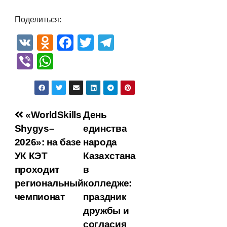
Поделиться:
V
O
F
T
T
K
d
a
wi
el
Vi
W
n
c
tt
e
b
h
o
e
er
gr
er
at
kl
b
a
s
Навигация
«WorldSkills
День
a
o
m
A
Shygys–
единства
по
ss
o
p
2026»: на базе
народа
ni
k
p
записям
УК КЭТ
Казахстана
ki
проходит
в
региональный
колледже:
чемпионат
праздник
дружбы и
согласия