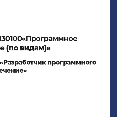
130100
«
Программное
ие
(по видам)»
«Разработчик программного
ечение»