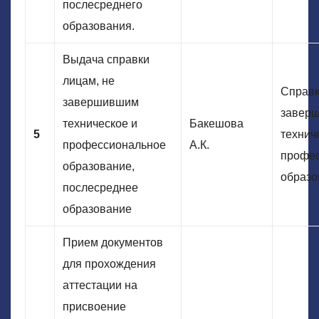
послесреднего
образования.
Выдача справки
лицам, не
Справк
завершившим
завер
техническое и
Бакешова
5
технич
профессиональное
А.К.
профе
образование,
образо
послесреднее
образование
Прием документов
для прохождения
аттестации на
присвоение