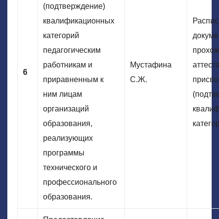
(подтверждение)
квалификационных
Распис
категорий
докуме
педагогическим
прохо
работникам и
Мустафина
аттест
6
приравненным к
С.Ж.
присво
ним лицам
(подтв
организаций
квалиф
образования,
катего
реализующих
программы
технического и
профессионального
образования.