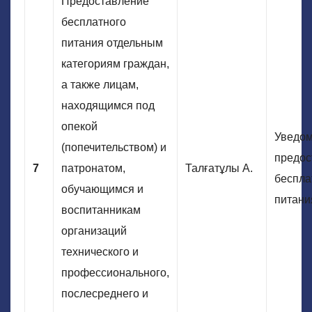
Предоставление
бесплатного
питания отдельным
категориям граждан,
а также лицам,
находящимся под
опекой
Уведом
(попечительством) и
предос
7
патронатом,
Талғатұлы А.
беспла
обучающимся и
питани
воспитанникам
организаций
технического и
профессионального,
послесреднего и