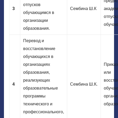
предос
отпусков
3
Сембина Ш.К
академ
обучающимся в
отпуск
организации
обучаю
образования.
Перевод и
восстановление
обучающихся в
организациях
Приказ
образования,
или
реализующих
восста
4
Сембина Ш.К.
образовательные
обучаю
программы
органи
технического и
образо
профессионального,