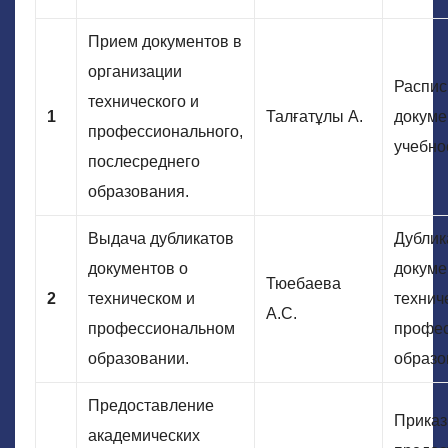
Прием документов в
организации
Распис
технического и
1
Талғатұлы А.
докуме
профессионального,
учебно
послесреднего
образования.
Выдача дубликатов
Дублик
документов о
докуме
Тюебаева
2
техническом и
технич
А.С.
профессиональном
профе
образовании.
образо
Предоставление
Приказ
академических