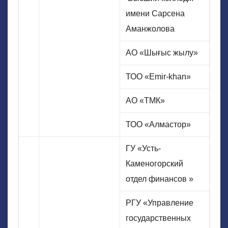
имени Сарсена
Аманжолова
АО «Шығыс жылу»
ТОО «Emir-khan»
АО «ТМК»
ТОО «Алмастор»
ГУ «Усть-
Каменогорский
отдел финансов »
РГУ «Управление
государственных