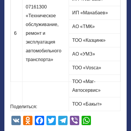
07161300
ИП «Манабаев»
«Техническое
обслуживание,
АО «ТМК»
6
ремонт и
ТОО «Казцинк»
эксплуатация
автомобильного
АО «УМЗ»
транспорта»
ТОО «Vosca»
ТОО «Маг-
Автосервис»
ТОО «Бакыт»
Поделиться:
V
O
F
T
T
Vi
W
K
d
a
wi
el
b
h