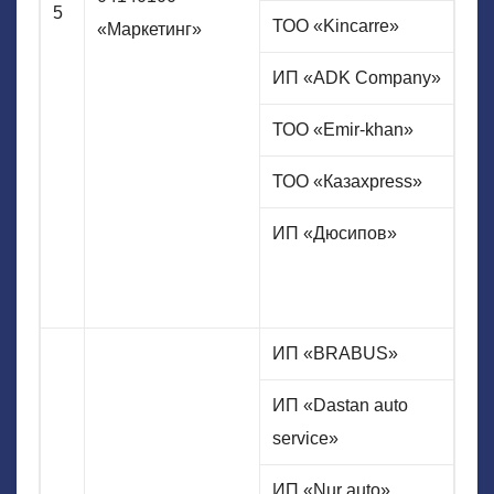
5
ТОО «Kincarre»
«Маркетинг»
ИП «ADK Company»
ТОО «Emir-khan»
ТОО «Казахpress»
ИП «Дюсипов»
ИП «BRABUS»
ИП «Dastan auto
service»
ИП «Nur auto»