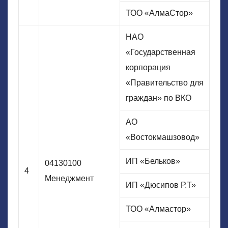
ТОО «АлмаСтор»
НАО
«Государственная
корпорация
«Правительство для
граждан» по ВКО
АО
«Востокмашзовод»
ИП «Бельков»
04130100
4
Менеджмент
ИП «Дюсипов Р.Т»
ТОО «Алмастор»