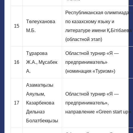
Республиканская олимпиада
Төлеуханова
по казахскому языку и
15
М.Б.
литературе имени Қ.Бітібаева
(областной этап)
Тұрарова
Областной турнир «Я —
16
Ж.А., Мұсабек
предприниматель»
А.
(номинация «Туризм»)
Азаматқызы
Аяулым,
Областной турнир «Я —
17
Казарбекова
предприниматель»,
Дильназ
направление «Green start up»
Болатбекқызы