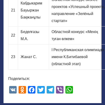
Кабдыкарим
проектов «Успешный проект»,
21
Бауыржан
направление «Зелёный
Бақжанұлы
стартап»
Беделғазы
Областной конкурс «Менің
22
М.А.
туған өлкем»
I Республиканская олимпиада
23
Жанат С.
имени К.Битибаевой
(областной этап)
Поделиться:
V
O
F
T
T
Vi
W
K
d
a
wi
el
b
h
n
c
tt
e
er
at