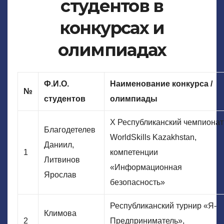
студентов в
конкурсах и
олимпиадах
Ф.И.О.
Наименование конкурса /
№
студентов
олимпиады
X Республиканский чемпионат
Благодетелев
WorldSkills Kazakhstan,
Даниил,
1
компетенции
Литвинов
«Информационная
Ярослав
безопасность»
Республиканский турнир «Я-
Климова
2
Предприниматель»,