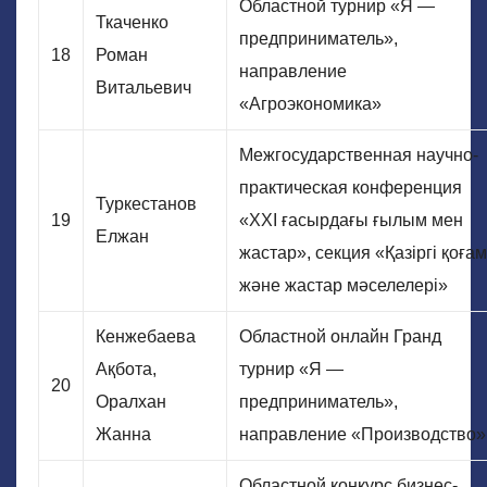
Областной турнир «Я —
Ткаченко
предприниматель»,
18
Роман
направление
Витальевич
«Агроэкономика»
Межгосударственная научно-
практическая конференция
Туркестанов
19
«ХХІ ғасырдағы ғылым мен
Елжан
жастар», секция «Қазіргі қоғам
және жастар мәселелері»
Кенжебаева
Областной онлайн Гранд
Ақбота,
турнир «Я —
20
Оралхан
предприниматель»,
Жанна
направление «Производство»
Областной конкурс бизнес-