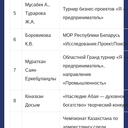
Мұсабек А.,
Турнир бизнес-проектов «Я —
5
Тұрарова
предприниматель»
Ж.А.
Боровикова
МОР Республики Беларусь
6
К.В.
«Исследование.Проект.Поиск
Областной Гранд турнир «Я —
Мұратхан
предприниматель»,
7
Саян
направление
Еркебұланұлы
«Промышленность»
Кінәзхан
«Наследие Абая — духовное
8
Досым
богатство» творческий конкур
Чемпионат Казахстана по
армрестлингу среди