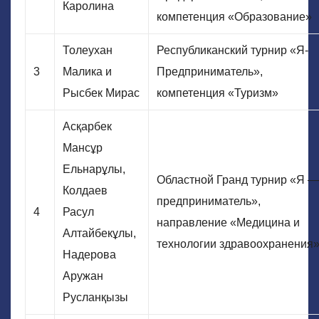
Каролина
компетенция «Образование»
Толеухан
Республиканский турнир «Я-
3
Малика и
Предприниматель»,
Рысбек Мирас
компетенция «Туризм»
Асқарбек
Мансұр
Ельнарұлы,
Областной Гранд турнир «Я —
Колдаев
предприниматель»,
4
Расул
направление «Медицина и
Алтайбекұлы,
технологии здравоохранения
Надерова
Аружан
Русланқызы