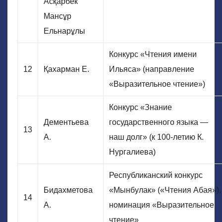
Асқарбек
Мансұр
Ельнарұлы
Конкурс «Чтения имени
12
Қахарман Е.
Ильяса» (направление
«Выразительное чтение»)
Конкурс «Знание
Дементьева
государственного языка —
13
А.
наш долг» (к 100-летию К.
Нургалиева)
Республиканский конкурс
Бидахметова
«Мынбулак» («Чтения Абая»),
14
А.
номинация «Выразительное
чтение»