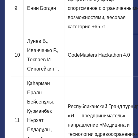
9
Енин Богдан
спортсменов с ограниченным
возможностями, весовая
категория +65 кг
Лунев В.,
Иванченко Р.,
10
CodeMasters Hackathon 4.0
Токпаев И.,
Синогейкин Т.
Қаһарман
Ералы
Бейсенұлы,
Республиканский Гранд турни
Құрманбек
«Я — предприниматель»,
11
Нұрхат
направление «Медицина и
Елдарұлы,
технологии здравоохранения