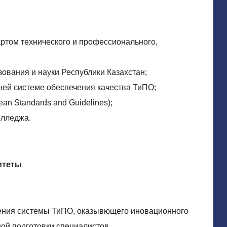
том технического и профессионального,
ования и науки Республики Казахстан;
ей системе обеспечения качества ТиПО;
n Standards and Guidelines);
олледжа.
итеты
дения системы ТиПО, оказывющего иновационного
ой подготовки специалистов