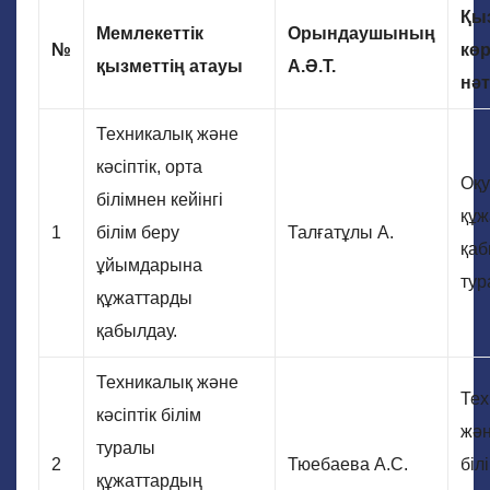
Қы
Мемлекеттік
Орындаушының
№
көр
қызметтің атауы
А.Ә.Т.
нәт
Техникалық және
кәсіптік, орта
Оқу
білімнен кейінгі
құж
1
білім беру
Талғатұлы А.
қаб
ұйымдарына
тур
құжаттарды
қабылдау.
Техникалық және
Тех
кәсіптік білім
жән
туралы
2
Тюебаева А.С.
біл
құжаттардың