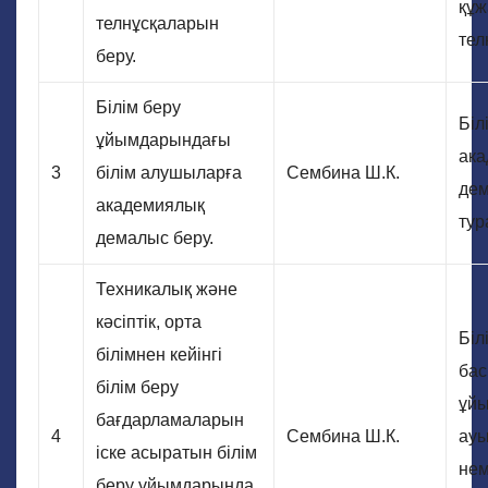
құж
телнұсқаларын
тел
беру.
Білім беру
Біл
ұйымдарындағы
ак
3
білім алушыларға
Сембина Ш.К.
дем
академиялық
тур
демалыс беру.
Техникалық және
кәсіптік, орта
Біл
білімнен кейінгі
бас
білім беру
ұй
бағдарламаларын
4
Сембина Ш.К.
ау
іске асыратын білім
нем
беру ұйымдарында