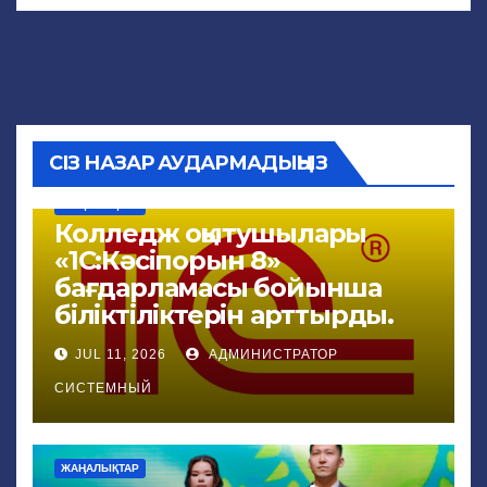
СІЗ НАЗАР АУДАРМАДЫҢЫЗ
ЖАҢАЛЫҚТАР
Колледж оқытушылары
«1С:Кәсіпорын 8»
бағдарламасы бойынша
біліктіліктерін арттырды.
JUL 11, 2026
АДМИНИСТРАТОР
СИСТЕМНЫЙ
ЖАҢАЛЫҚТАР