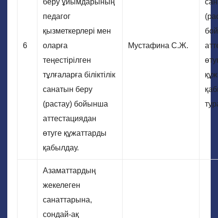
беру ұйымдарының
сан
педагог
(ра
қызметкерлері мен
бо
6
оларға
Мустафина С.Ж.
атт
теңестірілген
өту
тұлғаларға біліктілік
құж
санатын беру
қаб
(растау) бойынша
тур
аттестациядан
өтуге құжаттарды
қабылдау.
Азаматтардың
жекелеген
санаттарына,
сондай-ақ