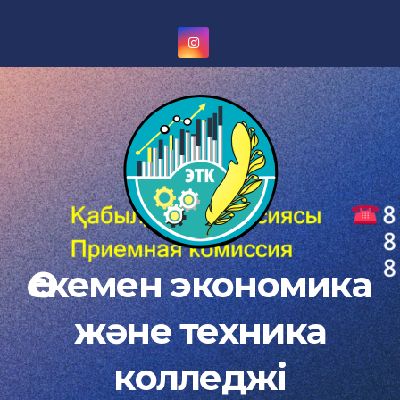
Skip
to
content
Өскемен экономика
және техника
колледжі