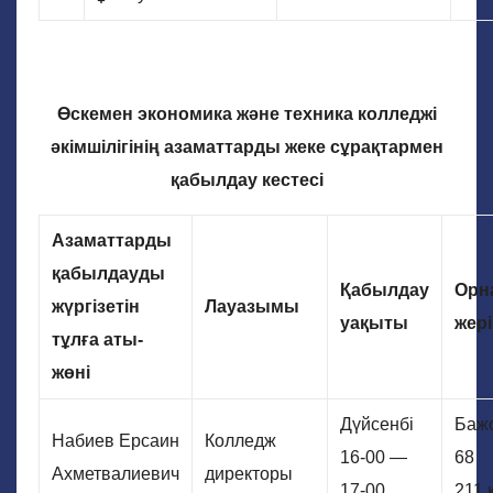
Өскемен экономика және техника колледжі
әкімшілігінің азаматтарды жеке сұрақтармен
қабылдау кестесі
Азаматтарды
қабылдауды
Қабылдау
Орн
жүргізетін
Лауазымы
уақыты
жері
тұлға аты-
жөні
Дүйсенбі
Бажо
Набиев Ерсаин
Колледж
16-00 —
68
Ахметвалиевич
директоры
17-00
211 