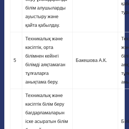
қаб
білім алушыларды
тур
ауыстыру және
қайта қабылдау.
Техникалық және
Тех
кәсіптік, орта
жән
білімнен кейінгі
біл
5
Бакешова А.К.
білімді аяқтамаған
аяқ
тұлғаларға
тұл
анықтама беру.
ан
Техникалық және
кәсіптік білім беру
бағдарламаларын
іске асыратын білім
Білі