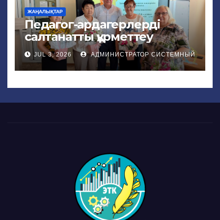
ЖАҢАЛЫҚТАР
Педагог-ардагерлерді
салтанатты құрметтеу
JUL 3, 2026
АДМИНИСТРАТОР СИСТЕМНЫЙ