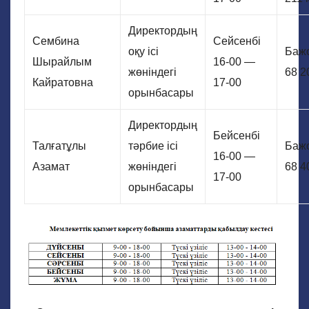
Директордың
Сембина
Сейсенбі
оқу ісі
Бажо
Шырайлым
16-00 —
жөніндегі
68 2
Кайратовна
17-00
орынбасары
Директордың
Бейсенбі
Талғатұлы
тәрбие іcі
Бажо
16-00 —
Азамат
жөніндегі
68 4
17-00
орынбасары