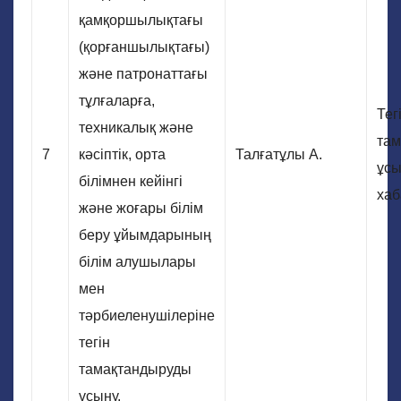
қамқоршылықтағы
(қорғаншылықтағы)
және патронаттағы
тұлғаларға,
Тег
техникалық және
там
7
кәсіптік, орта
Талғатұлы А.
ұсы
білімнен кейінгі
хаб
және жоғары білім
беру ұйымдарының
білім алушылары
мен
тәрбиеленушілеріне
тегін
тамақтандыруды
ұсыну.