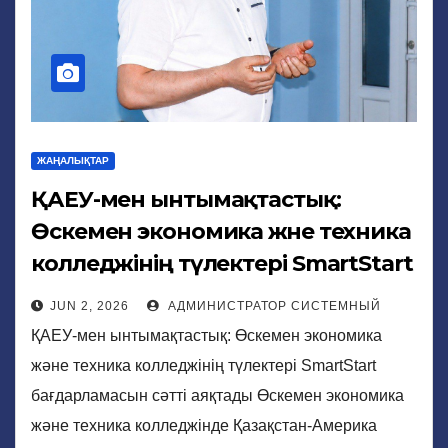
ЖАҢАЛЫҚТАР
ҚАЕУ-мен ынтымақтастық:
Өскемен экономика және техника
колледжінің түлектері SmartStart
бағдарламасын сәтті аяқтады
JUN 2, 2026
АДМИНИСТРАТОР СИСТЕМНЫЙ
ҚАЕУ-мен ынтымақтастық: Өскемен экономика
және техника колледжінің түлектері SmartStart
бағдарламасын сәтті аяқтады Өскемен экономика
және техника колледжінде Қазақстан-Америка