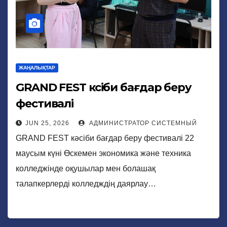
ЖАҢАЛЫҚТАР
GRAND FEST кәсіби бағдар беру
фестивалі
JUN 25, 2026
АДМИНИСТРАТОР СИСТЕМНЫЙ
GRAND FEST кәсіби бағдар беру фестивалі 22
маусым күні Өскемен экономика және техника
колледжінде оқушылар мен болашақ
талапкерлерді колледждің даярлау…