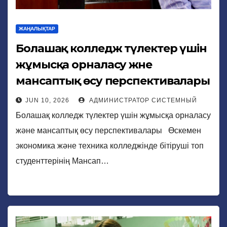
ЖАҢАЛЫҚТАР
Болашақ колледж түлектер үшін
жұмысқа орналасу және
мансаптық өсу перспективалары
JUN 10, 2026
АДМИНИСТРАТОР СИСТЕМНЫЙ
Болашақ колледж түлектер үшін жұмысқа орналасу
және мансаптық өсу перспективалары Өскемен
экономика және техника колледжінде бітіруші топ
студенттерінің Мансап…