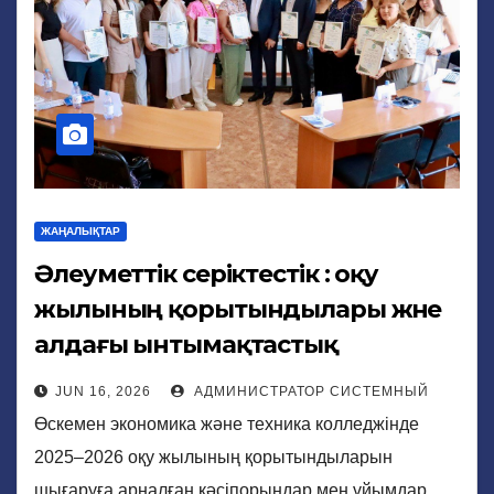
ЖАҢАЛЫҚТАР
Әлеуметтік серіктестік : оқу
жылының қорытындылары және
алдағы ынтымақтастық
перспективалары
JUN 16, 2026
АДМИНИСТРАТОР СИСТЕМНЫЙ
Өскемен экономика және техника колледжінде
2025–2026 оқу жылының қорытындыларын
шығаруға арналған кәсіпорындар мен ұйымдар