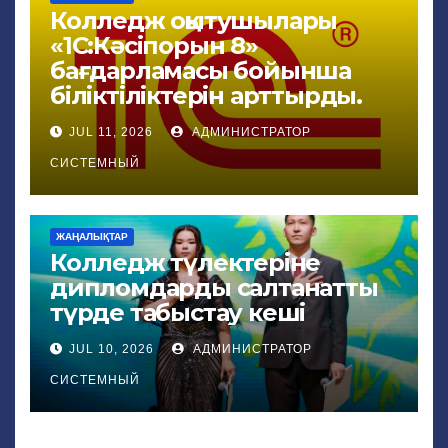
Колледж оқытушылары
«1С:Кәсіпорын 8»
бағдарламасы бойынша
біліктіліктерін арттырды.
JUL 11, 2026
АДМИНИСТРАТОР
СИСТЕМНЫЙ
ЖАҢАЛЫҚТАР
Колледж түлектеріне
дипломдарды салтанатты
түрде табыстау кеші
JUL 10, 2026
АДМИНИСТРАТОР
СИСТЕМНЫЙ