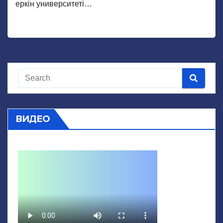
еркін университеті…
ВИДЕО