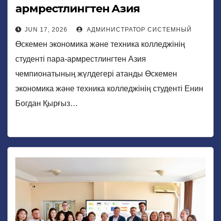
армрестлингтен Азия
чемпионатының жүлдегері
JUN 17, 2026
АДМИНИСТРАТОР СИСТЕМНЫЙ
атанды
Өскемен экономика және техника колледжінің
студенті пара-армрестлингтен Азия
чемпионатының жүлдегері атанды Өскемен
экономика және техника колледжінің студенті Енин
Богдан Қырғыз…