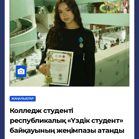
ЖАҢАЛЫҚТАР
Колледж студенті
республикалық «Үздік студент»
байқауының жеңімпазы атанды