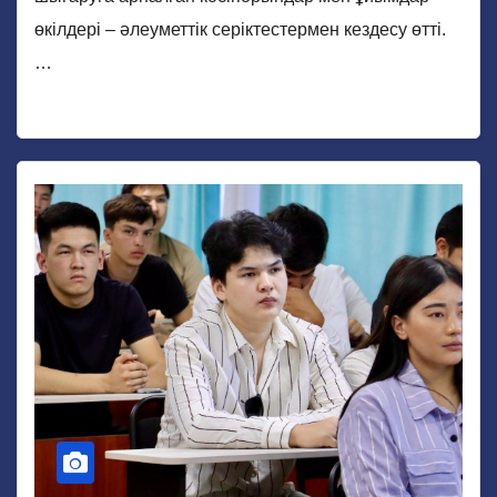
өкілдері – әлеуметтік серіктестермен кездесу өтті.
…