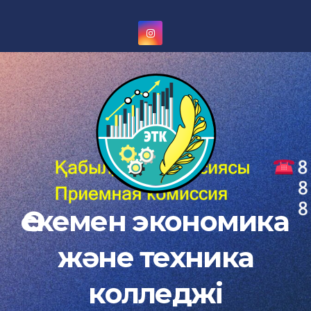
Skip
to
content
Өскемен экономика
және техника
колледжі