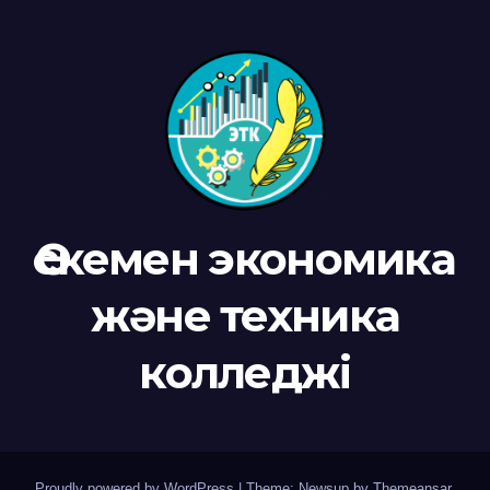
Өскемен экономика
және техника
колледжі
Proudly powered by WordPress
|
Theme: Newsup by
Themeansar
.