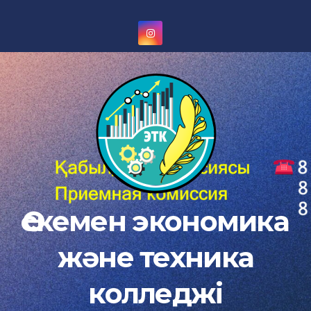
Skip
to
content
Өскемен экономика
және техника
колледжі