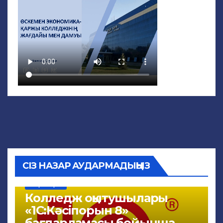
СІЗ НАЗАР АУДАРМАДЫҢЫЗ
ЖАҢАЛЫҚТАР
Колледж оқытушылары
«1С:Кәсіпорын 8»
бағдарламасы бойынша