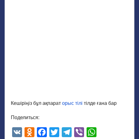
Кешіріңіз бұл ақпарат
орыс тілі
тілде ғана бар
Поделиться:
V
O
F
T
T
Vi
W