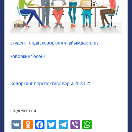
студенттердің коворкингін ұйымдастыру
к
оворкинг есебі
Коворкинг перспективалары 2023-25
Поделиться:
V
O
F
T
T
Vi
W