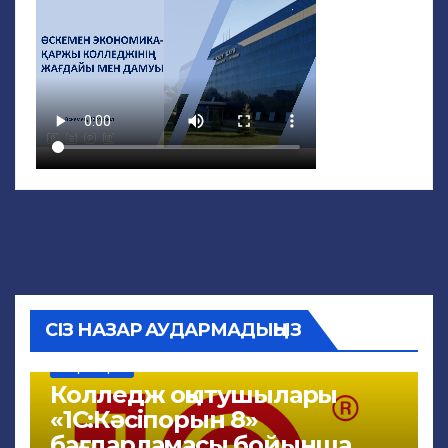
СІЗ НАЗАР АУДАРМАДЫҢЫЗ
ЖАҢАЛЫҚТАР
Колледж оқытушылары
«1С:Кәсіпорын 8»
бағдарламасы бойынша