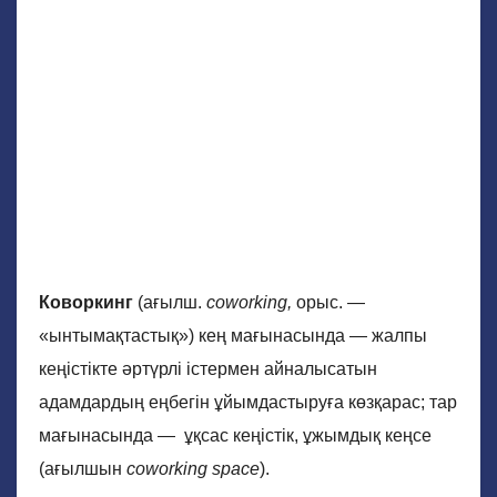
Коворкинг
(ағылш.
coworking,
орыс. —
«ынтымақтастық») кең мағынасында — жалпы
кеңістікте әртүрлі істермен айналысатын
адамдардың еңбегін ұйымдастыруға көзқарас; тар
мағынасында — ұқсас кеңістік, ұжымдық кеңсе
(ағылшын
coworking space
).