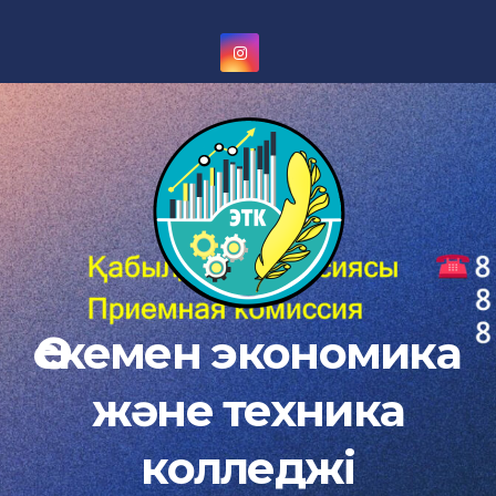
Skip
to
content
Өскемен экономика
және техника
колледжі