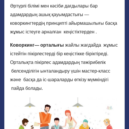
Әртүрлі білімі мен кәсіби дағдылары бар
адамдардың ашық қауымдастығы —
коворкингтердің принципті айырмашылығы басқа
жұмыс істеуге арналған кеңістіктерден .
Коворкинг
—
орталығы
жайлы жағдайда жұмыс
істейтін пікірлестерді бір кеңістікке біріктіреді.
Орталықта пікірлес адамдардың тәжірибелік
белсенділігін ынталандыру үшін мастер-класс
және басқа да іс-шараларды өткізу мүмкіндігі
пайда болады.