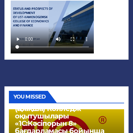
YOU MISSED
NEWS
(Қазақша) Колледж
оқытушылары
«1С:Кәсіпорын 8»
бағдарламасы бойынша