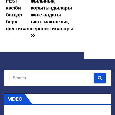
ni
k
p
FEST
жылының
ki
кәсіби
қорытындылары
бағдар
және алдағы
беру
ынтымақтастық
фестивалі
перспективалары
VIDEO