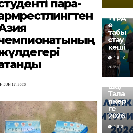
студенті пара-
анат
ты
армрестлингтен
түрд
е
Азия
табы
чемпионатының
стау
кеші
жүлдегері
JUL 10,
атанды
2026
NEWS
(Қазақ
ша)
JUN 17, 2026
Тала
пкер
ге
2026
JUL 3,