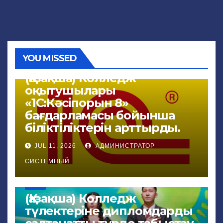
YOU MISSED
NEWS
(Қазақша) Колледж
оқытушылары
«1С:Кәсіпорын 8»
бағдарламасы бойынша
біліктіліктерін арттырды.
JUL 11, 2026
АДМИНИСТРАТОР
СИСТЕМНЫЙ
NEWS
(Қазақша) Колледж
түлектеріне дипломдарды