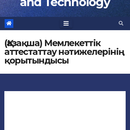
and Technology
(Қазақша) Мемлекеттік
аттестаттау нәтижелерінің
қорытындысы