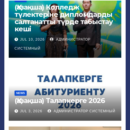
(Қазақша) Колледж
түлектеріне дипломдарды
салтанатты түрде табыстау
кеші
JUL 10, 2026
АДМИНИСТРАТОР
СИСТЕМНЫЙ
NEWS
(Қазақша) Талапкерге 2026
JUL 3, 2026
АДМИНИСТРАТОР СИСТЕМНЫЙ