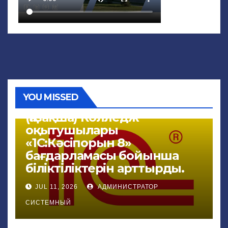
YOU MISSED
NEWS
(Қазақша) Колледж
оқытушылары
«1С:Кәсіпорын 8»
бағдарламасы бойынша
біліктіліктерін арттырды.
JUL 11, 2026
АДМИНИСТРАТОР
СИСТЕМНЫЙ
NEWS