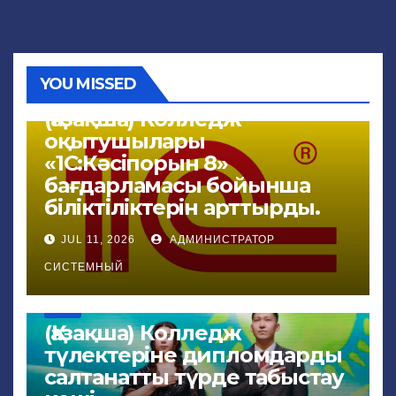
YOU MISSED
NEWS
(Қазақша) Колледж
оқытушылары
«1С:Кәсіпорын 8»
бағдарламасы бойынша
біліктіліктерін арттырды.
JUL 11, 2026
АДМИНИСТРАТОР
СИСТЕМНЫЙ
NEWS
(Қазақша) Колледж
түлектеріне дипломдарды
салтанатты түрде табыстау