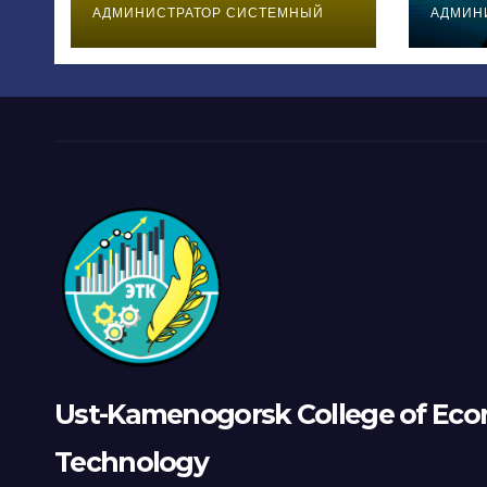
бойынша
таб
АДМИНИСТРАТОР СИСТЕМНЫЙ
АДМИН
біліктіліктерін
арттырды.
Ust-Kamenogorsk College of Eco
Technology