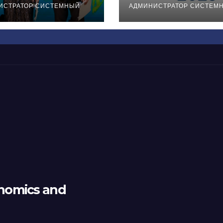
ыстау кеші
ИСТРАТОР СИСТЕМНЫЙ
АДМИНИСТРАТОР СИСТЕМ
nomics and