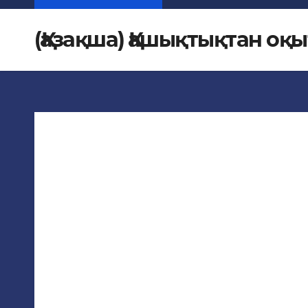
(Қазақша) Қашықтықтан оқы