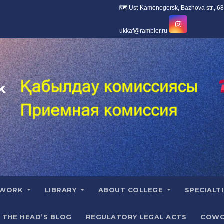
k
 WORK
LIBRARY
ABOUT COLLEGE
SPECIALT
THE HEAD’S BLOG
REGULATORY LEGAL ACTS
COWO