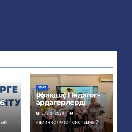
NEWS
(Қазақша) Педагог-
ардагерлерді
26
салтанатты
JUL 3, 2026
құрметтеу
НЫЙ
АДМИНИСТРАТОР СИСТЕМНЫЙ