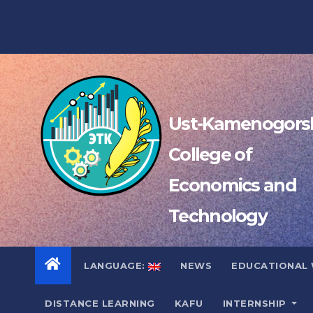
Skip
to
content
Ust-Kamenogors
College of
Economics and
Technology
LANGUAGE:
NEWS
EDUCATIONAL
DISTANCE LEARNING
KAFU
INTERNSHIP