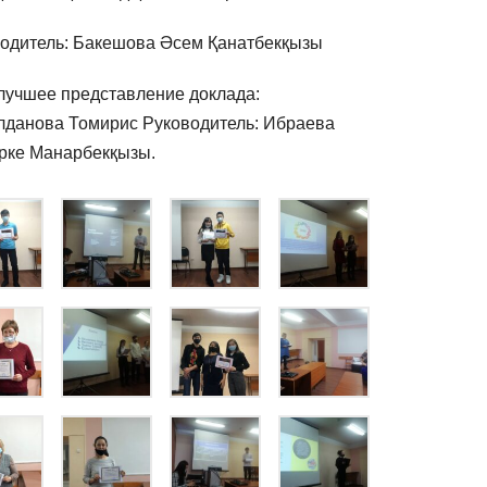
одитель: Бакешова Әсем Қанатбекқызы
лучшее представление доклада:
данова Томирис Руководитель: Ибраева
рке Манарбекқызы.