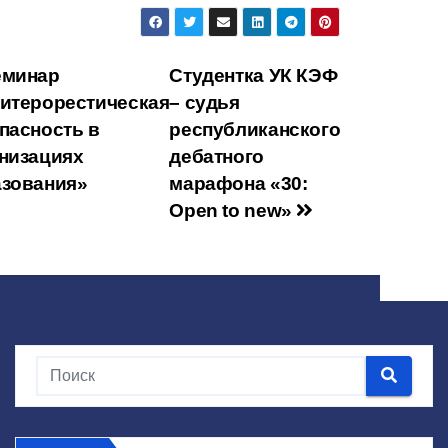
K
d
a
wi
el
b
h
n
c
tt
e
er
at
o
e
er
gr
s
вигация
минар
Студентка УК КЭФ
kl
b
a
A
итерорестическая
– судья
a
o
m
p
пасность в
республиканского
ss
o
p
писям
низациях
дебатного
зования»
марафона «30:
ni
k
Open to new»
ki