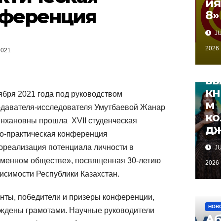
ия
ес
ференция
8»
нн
вр
JU
ни
2026
2021
д
ом
вы
кн
ября 2021 года под руководством
м
давателя-исследователя Умутбаевой Жанар
ко
нхановны прошла XVII студенческая
д
о-практическая конференция
реализация потенциала личности в
JU
менном обществе», посвященная 30-летию
2026
исимости Республики Казахстан.
нты, победители и призеры конференции,
НОВ
ждены грамотами. Научные руководители
Аб