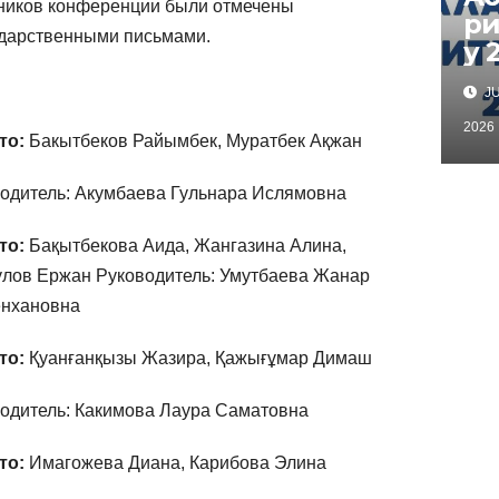
ников конференции были отмечены
ри
дарственными письмами.
у 
JU
2026
то:
Бакытбеков Райымбек, Муратбек Ақжан
одитель: Акумбаева Гульнара Ислямовна
то:
Бақытбекова Аида, Жангазина Алина,
лов Ержан Руководитель: Умутбаева Жанар
енхановна
то:
Қуанғанқызы Жазира, Қажығұмар Димаш
одитель: Какимова Лаура Саматовна
то:
Имагожева Диана, Карибова Элина