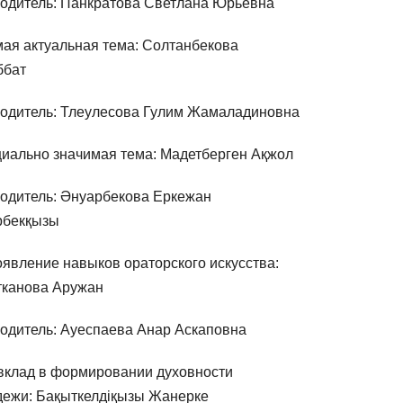
одитель: Панкратова Светлана Юрьевна
ая актуальная тема: Солтанбекова
ббат
одитель: Тлеулесова Гулим Жамаладиновна
иально значимая тема: Мадетберген Ақжол
одитель: Әнуарбекова Еркежан
рбекқызы
явление навыков ораторского искусства:
тканова Аружан
одитель: Ауеспаева Анар Аскаповна
вклад в формировании духовности
ежи: Бақыткелдіқызы Жанерке