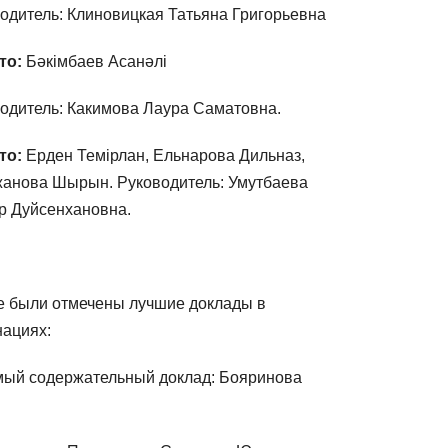
одитель: Клиновицкая Татьяна Григорьевна
то:
Бәкімбаев Асанәлі
одитель: Какимова Лаура Саматовна.
то:
Ерден Темірлан, Ельнарова Дильназ,
анова Шырын. Руководитель: Умутбаева
 Дуйсенхановна.
е были отмечены лучшие доклады в
ациях:
ый содержательный доклад: Бояринова
а