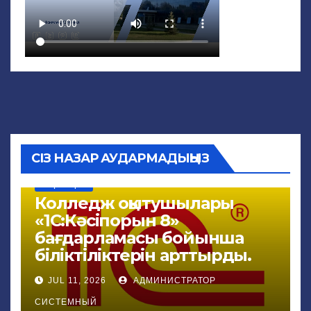
СІЗ НАЗАР АУДАРМАДЫҢЫЗ
ЖАҢАЛЫҚТАР
Колледж оқытушылары
«1С:Кәсіпорын 8»
бағдарламасы бойынша
біліктіліктерін арттырды.
JUL 11, 2026
АДМИНИСТРАТОР
СИСТЕМНЫЙ