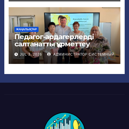
ЖАҢАЛЫҚТАР
Педагог-ардагерлерді
салтанатты құрметтеу
JUL 3, 2026
АДМИНИСТРАТОР СИСТЕМНЫЙ