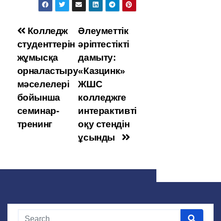
o
e
er
gr
at
kl
b
a
s
Post
Колледж
Әлеуметтік
a
o
m
A
студенттерін
әріптестікті
navigation
ss
o
p
жұмысқа
дамыту:
ni
k
p
орналастыру
«Казцинк»
ki
мәселелері
ЖШС
бойынша
колледжге
семинар-
интерактивті
тренинг
оқу стендін
ұсынды