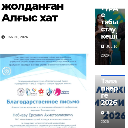
ты
жолданған
түрд
е
Алғыс хат
табы
стау
кеші
JAN 30, 2026
JUL 10,
2026
ЖАҢАЛЫҚТАР
Тала
пкер
ге
2026
JUL 3,
2026