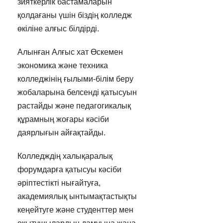
зияткерлік бастамаларын
қолдағаны үшін біздің колледж
өкіліне алғыс білдірді.
Алынған Алғыс хат Өскемен
экономика және техника
колледжінің ғылыми-білім беру
жобаларына белсенді қатысуын
растайды және педагогикалық
құрамның жоғары кәсіби
даярлығын айғақтайды.
Колледждің халықаралық
форумдарға қатысуы кәсіби
әріптестікті нығайтуға,
академиялық ынтымақтастықты
кеңейтуге және студенттер мен