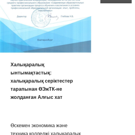
Халықаралық
ынтымақтастық:
халықаралық серіктестер
тарапынан ӨЭ
ж
ТК-
не
жолданған Алғыс хат
Өскемен экономика және
техника колледжі халықаралық