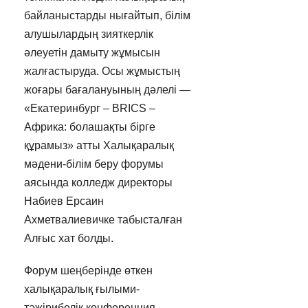
байланыстарды нығайтып, білім
алушылардың зияткерлік
әлеуетін дамыту жұмысын
жалғастыруда. Осы жұмыстың
жоғары бағалануының дәлелі —
«Екатеринбург – BRICS –
Африка: болашақты бірге
құрамыз» атты Халықаралық
мәдени-білім беру форумы
аясында колледж директоры
Набиев Ерсаин
Ахметвалиевичке табысталған
Алғыс хат болды.
Форум шеңберінде өткен
халықаралық ғылыми-
тәжірибелік конференция