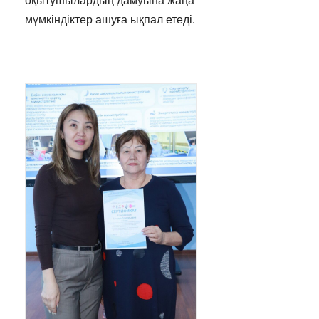
оқытушылардың дамуына жаңа
мүмкіндіктер ашуға ықпал етеді.