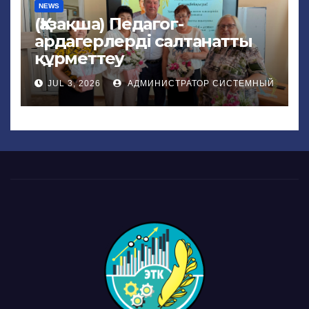
NEWS
(Қазақша) Педагог-
ардагерлерді салтанатты
құрметтеу
JUL 3, 2026
АДМИНИСТРАТОР СИСТЕМНЫЙ