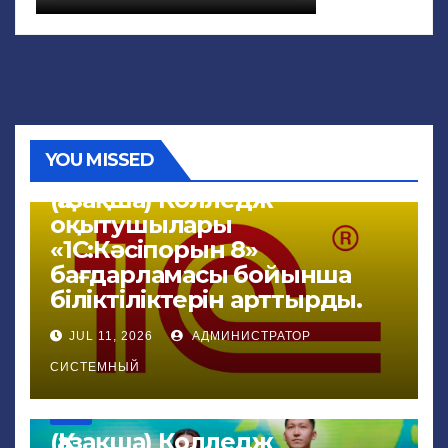
YOU MISSED
NEWS
(Қазақша) Колледж
оқытушылары
«1С:Кәсіпорын 8»
бағдарламасы бойынша
біліктіліктерін арттырды.
JUL 11, 2026
АДМИНИСТРАТОР
СИСТЕМНЫЙ
NEWS
(Қазақша) Колледж