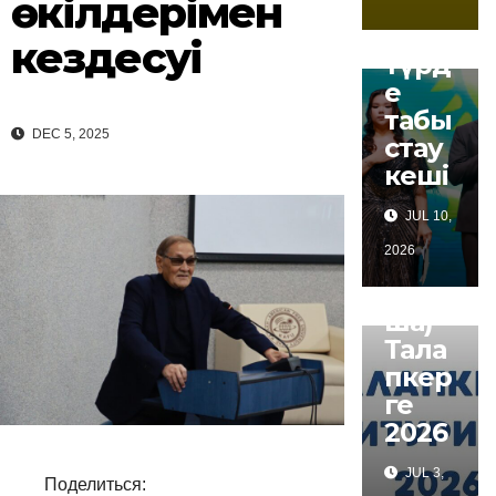
өкілдерімен
анат
ты
кездесуі
түрд
е
табы
DEC 5, 2025
стау
кеші
JUL 10,
2026
NEWS
(Қазақ
ша)
Тала
пкер
ге
2026
JUL 3,
Поделиться: