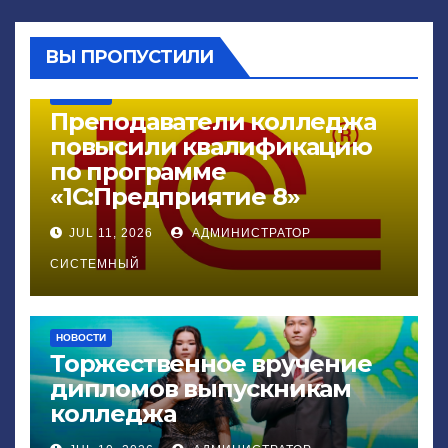
ВЫ ПРОПУСТИЛИ
НОВОСТИ
Преподаватели колледжа
повысили квалификацию
по программе
«1С:Предприятие 8»
JUL 11, 2026
АДМИНИСТРАТОР
СИСТЕМНЫЙ
НОВОСТИ
Торжественное вручение
дипломов выпускникам
колледжа