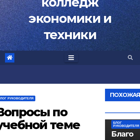
колледж
экономики и
техники
ПОХОЖА
ЛОГ РУКОВОДИТЕЛЯ
ЗАПИСЬ
Вопросы по
учебной теме
БЛОГ
РУКОВОДИТЕЛЯ
Благо