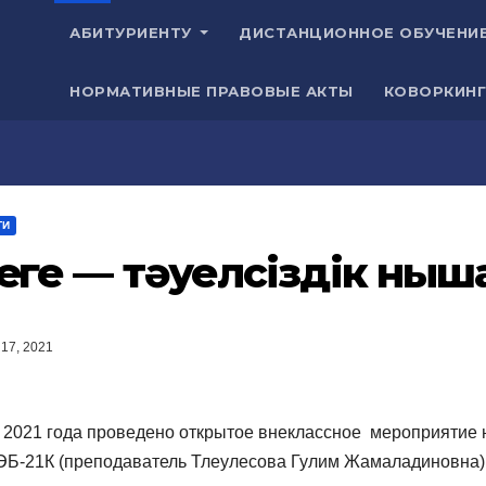
АБИТУРИЕНТУ
ДИСТАНЦИОННОЕ ОБУЧЕНИ
НОРМАТИВНЫЕ ПРАВОВЫЕ АКТЫ
КОВОРКИНГ
ТИ
еңге — тәуелсіздік ны
17, 2021
 2021 года проведено открытое внеклассное мероприятие 
ЭБ-21К (преподаватель Тлеулесова Гулим Жамаладиновна)