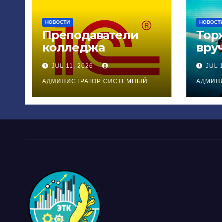
НОВОСТИ
НОВОСТ
Преподаватели
Тор
колледжа
вру
повысили
дип
JUL 11, 2026
JUL 
квалификацию по
вып
программе
кол
АДМИНИСТРАТОР СИСТЕМНЫЙ
АДМИН
«1С:Предприятие
8»