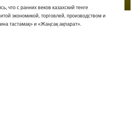
л
6
л
ь, что с ранних веков казахский тенге
е
витой экономикой, торговлей, производством и
д
қина тастамақ» и «Жаңсақ ақпарат».
ж
а
п
о
в
ы
с
и
л
и
к
в
а
л