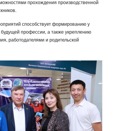
е
озможностями прохождения производственной
«
кников.
1
С
оприятий способствует формированию у
:
 будущей профессии, а также укреплению
П
ия, работодателями и родительской
р
е
д
п
р
и
я
т
и
е
8
»