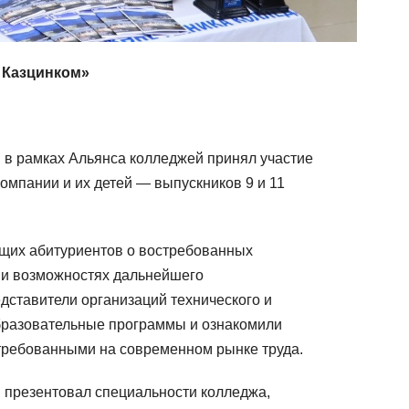
и
ф
и
к
с Казцинком»
а
ц
и
и в рамках Альянса колледжей принял участие
ю
п
омпании и их детей — выпускников 9 и 11
о
п
р
щих абитуриентов о востребованных
о
 и возможностях дальнейшего
г
дставители организаций технического и
р
бразовательные программы и ознакомили
а
стребованными на современном рынке труда.
м
м
и презентовал специальности колледжа,