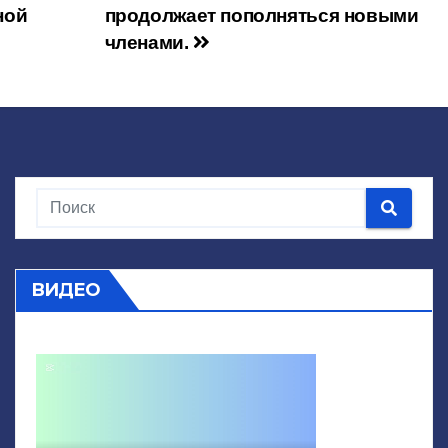
a
A
ной
продолжает пополняться новыми
m
p
членами.
p
ВИДЕО