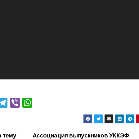
T
T
Vi
W
i
el
b
h
t
e
er
at
r
gr
s
а тему
Ассоциация выпускников УККЭФ